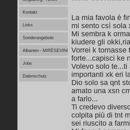
Kontakt
La mia favola è fin
mi sento csì sola
Links
Mi sembra k ormai 
Sonderangebote
kiudere gli okki,ria
Vorrei k tornasse 
Albanien - MIRËSEVINI
forte...capisci ke
Jobs
Volevo solo te...t
importanti xk eri l
Datenschutz
Dio solo sa qnt st
amato una xsn cm 
a farlo...
Ti credevo diverso
colpita più di tnt 
sei riuscito a farm