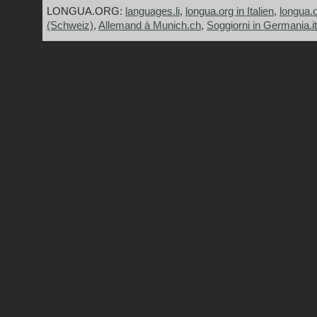
LONGUA.ORG:
languages.li
,
longua.org in Italien
,
longua.
(Schweiz)
,
Allemand à Munich.ch
,
Soggiorni in Germania.it