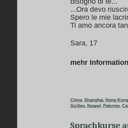
bisogno di te...
...Ora devo riuscir
Spero le mie lacrime
Ti amo ancora tan
Sara, 17
mehr Informatio
China
,
Shanghai
,
Hong Kon
Sizilien
,
Neapel
,
Palermo
,
Ca
Sprachkurse a