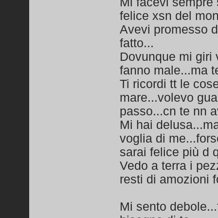
Mi facevi sempre s
felice xsn del mon
Avevi promesso di 
fatto...
Dovunque mi giri v
fanno male...ma t
Ti ricordi tt le c
mare...volevo guar
passo...cn te nn a
Mi hai delusa...ma
voglia di me...for
sarai felice più d 
Vedo a terra i pez
resti di amozioni fo
Mi sento debole...