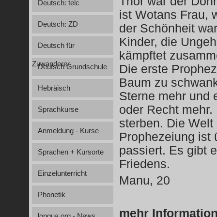
Thor war der Donn
Deutsch: telc
ist Wotans Frau, 
Deutsch: ZD
der Schönheit war
Kinder, die Ungeh
Deutsch für
kämpftet zusamme
Zuwanderer
Die erste Prophez
Deutsch Grundschule
Baum zu schwanke
Hebräisch
Sterne mehr und e
oder Recht mehr. 
Sprachkurse
sterben. Die Welt 
Anmeldung - Kurse
Prophezeiung ist
passiert. Es gibt
Sprachen + Kursorte
Friedens.
Einzelunterricht
Manu, 20
Phonetik
mehr Informatio
longua.org - News