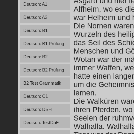
Asgard und hier le
Deutsch: A1
Alfheim, wo es di
war Helheim und h
Deutsch: A2
Die Nornen waren 
Deutsch: B1
Wurzeln des heil
das Seil des Schi
Deutsch: B1 Prüfung
Menschen und Göt
Deutsch: B2
Wotan war der mäc
immer Waffen, weil
Deutsch: B2 Prüfung
hatte einen lange
um die Geheimniss
B2 Test Grammatik
lernen.
Deutsch: C1
Die Walküren ware
ihren Pferden, wo
Deutsch: DSH
Seelen der ruhmvo
Deutsch: TestDaF
Walhalla. Walhall