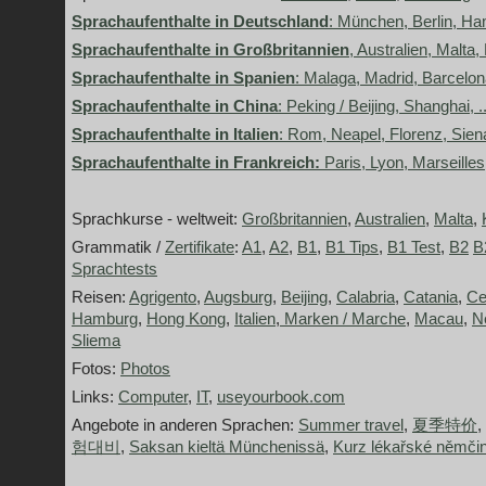
Sprachaufenthalte in Deutschland
: München, Berlin, Ham
Sprachaufenthalte in Großbritannien
, Australien, Malta,
Sprachaufenthalte in Spanien
: Malaga, Madrid, Barcelona
Sprachaufenthalte in China
: Peking / Beijing, Shanghai, ..
Sprachaufenthalte in Italien
: Rom, Neapel, Florenz, Siena
Sprachaufenthalte in Frankreich:
Paris, Lyon, Marseille
Sprachkurse - weltweit:
Großbritannien
,
Australien
,
Malta
,
Grammatik /
Zertifikate
:
A1
,
A2
,
B1
,
B1 Tips
,
B1 Test
,
B2
B
Sprachtests
Reisen:
Agrigento
,
Augsburg
,
Beijing
,
Calabria
,
Catania
,
Ce
Hamburg
,
Hong Kong
,
Italien
,
Marken / Marche
,
Macau
,
N
Sliema
Fotos:
Photos
Links:
Computer
,
IT
,
useyourbook.com
Angebote in anderen Sprachen:
Summer travel
,
夏季特价
,
험대비
,
Saksan kieltä Münchenissä
,
Kurz lékařské němči